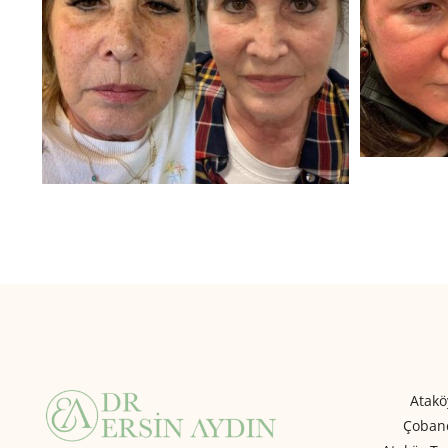
Atakö
Çobanç