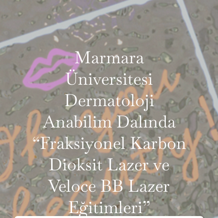
VIDEOLAR
İLETIŞIM
Marmara
Üniversitesi
Dermatoloji
Anabilim Dalında
“Fraksiyonel Karbon
Dioksit Lazer ve
Veloce BB Lazer
Eğitimleri”