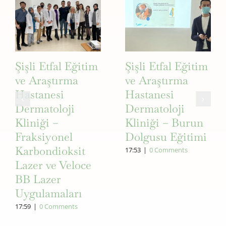
Şişli Etfal Eğitim
Şişli Etfal Eğitim
ve Araştırma
ve Araştırma
Hastanesi
Hastanesi
Dermatoloji
Dermatoloji
Kliniği –
Kliniği – Burun
Fraksiyonel
Dolgusu Eğitimi
Karbondioksit
17:53
|
0 Comments
Lazer ve Veloce
BB Lazer
Uygulamaları
17:59
|
0 Comments